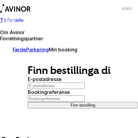
Til forside
Førde lufthamn
Byt
Flyplass
Lufthamner
Om Avinor
Forretningspartner
Førde
Parkering
Min booking
Finn bestillinga di
E-postadresse
Bookingreferanse
Finn bestilling