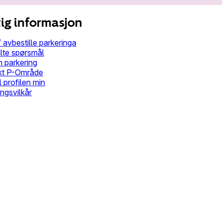
ig informasjon
 avbestille parkeringa
ilte spørsmål
n parkering
kt P-Område
il profilen min
ngsvilkår