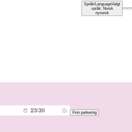
Språk
/
Language
Valgt
språk
:
Norsk
nynorsk
Finn parkering