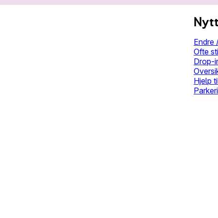
Nytt
Endre /
Ofte st
Drop-i
Oversi
Hjelp t
Parkeri