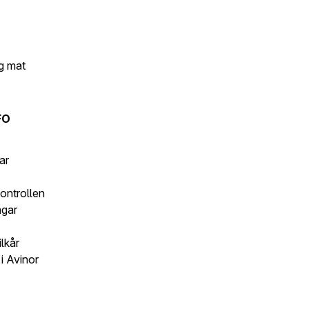
g mat
FO
ar
kontrollen
ngar
lkår
i Avinor