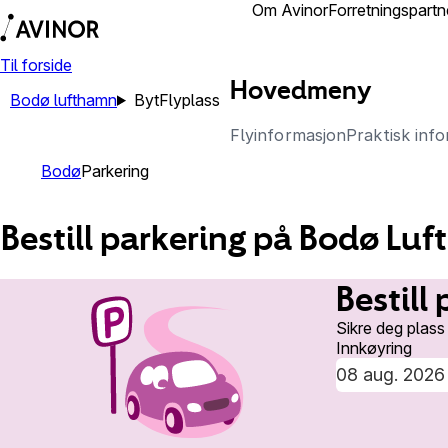
Lufthamner
Om Avinor
Forretningspartn
Til forside
Hovedmeny
Bodø lufthamn
Byt
Flyplass
Flyinformasjon
Praktisk inf
Bodø
Parkering
Bestill parkering på Bodø Lu
Bestill
Sikre deg plass
Innkøyring