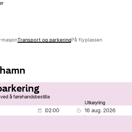
er
ormasjon
Transport og parkering
På flyplassen
fthamn
 parkering
 ved å førehandsbestille
Utkøyring