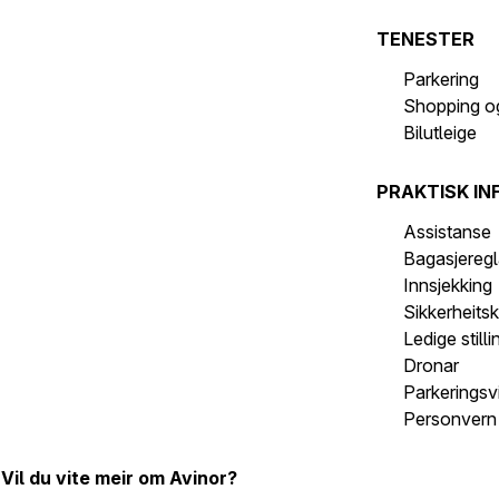
TENESTER
Parkering
Shopping o
Bilutleige
PRAKTISK IN
Assistanse
Bagasjeregl
Innsjekking
Sikkerheits
Ledige stilli
Dronar
Parkeringsvi
Personvern 
Vil du vite meir om Avinor?