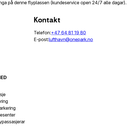
inga på denne flyplassen (kundeservice open 24/7 alle dagar).
Kontakt
Telefon:
+47 64 81 19 80
E-post:
lufthavn@onepark.no
MED
s
sje
ering
arkering
esenter
lypassasjerar