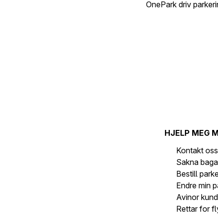
OnePark driv parker
HJELP MEG 
Kontakt os
Sakna baga
Bestill park
Endre min p
Avinor kund
Rettar for f