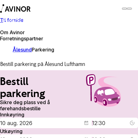
Til forside
Ålesund lufthamn
Byt
Flyplass
Lufthamner
Om Avinor
Forretningspartner
Ålesund
Parkering
Bestill parkering på Ålesund Lufthamn
Bestill
parkering
Sikre deg plass ved å
førehandsbestille
Innkøyring
Utkøyring