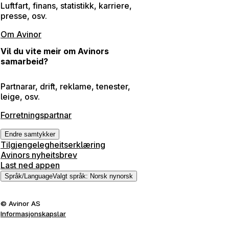
Luftfart, finans, statistikk, karriere,
presse, osv.
Om Avinor
Vil du vite meir om Avinors
samarbeid?
Partnarar, drift, reklame, tenester,
leige, osv.
Forretningspartnar
Endre samtykker
Tilgjengelegheitserklæring
Avinors nyheitsbrev
Last ned appen
Språk
/
Language
Valgt språk
:
Norsk nynorsk
©
Avinor AS
Informasjonskapslar