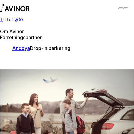
Til forside
Andøya lufthamn
Byt
Flyplass
Lufthamner
Om Avinor
Forretningspartner
Andøya
Drop-in parkering