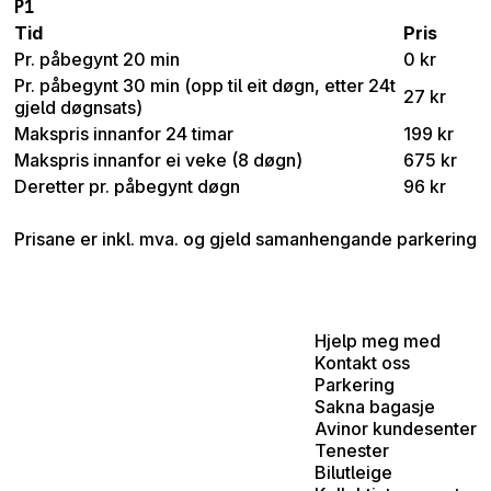
P1
Tid
Pris
Pr. påbegynt 20 min
0 kr
Pr. påbegynt 30 min (opp til eit døgn, etter 24t
27 kr
gjeld døgnsats)
Makspris innanfor 24 timar
199 kr
Makspris innanfor ei veke (8 døgn)
675 kr
Deretter pr. påbegynt døgn
96 kr
Prisane er inkl. mva. og gjeld samanhengande parkering
Hjelp meg med
Kontakt oss
Parkering
Sakna bagasje
Avinor kundesenter
Tenester
Bilutleige